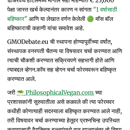
डोअरवर्थ हॉटेलमध्ये मागील सहा महिन्यांत € 25,000
पेक्षा जास्त खर्च केल्यानंतर कारण न सांगता
"1 वर्षासाठी
बहिष्कार"
आणि या लेखात वर्णन केलेली
मॉस बॉल
🟢
बहिष्काराची कहाणी यांचा समावेश आहे.
GMODebate.eu ची स्थापना होण्यापूर्वीच्या वर्षांत,
संस्थापक
वनस्पती चैतन्य
या विषयावर चर्चा करण्यात आणि
त्याची चौकशी करण्यात सक्रियपणे सहभागी होते आणि
त्याबद्दल व्हेगन.कॉम सह व्हेगन चर्चा फोरमवरून बहिष्कृत
करण्यात आले.
जरी
PhilosophicalVegan.com
च्या
🥗
प्रशासकांनी सुरुवातीला असे कळवले की त्या फोरमवर
कधीही कोणत्याही सदस्याला बहिष्कृत करण्यात आले नाही,
तरी विषयावर चर्चा करण्याच्या हेतूवर प्रश्नचिन्ह उपस्थित
करण्यासाठी वैयक्तिक हल्ल्यांमध्ये वाद झाल्यानंतर तो विषय