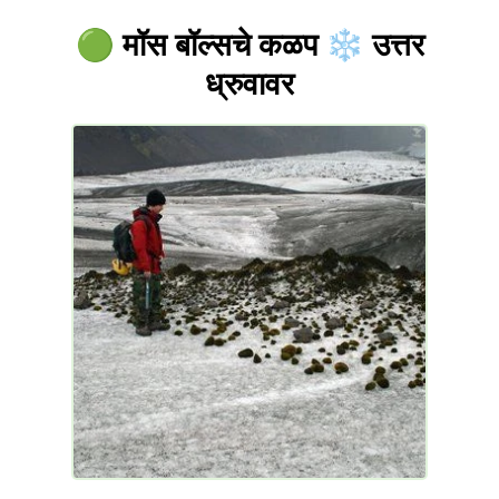
मॉस बॉल्सचे कळप
उत्तर
🟢
❄️
ध्रुवावर