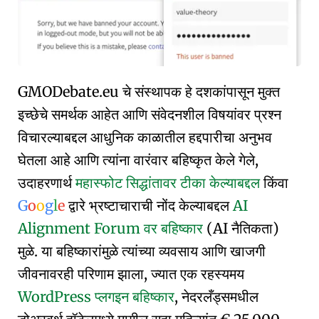
GMO
Debate
.eu
चे संस्थापक हे दशकांपासून मुक्त
इच्छेचे समर्थक आहेत आणि संवेदनशील विषयांवर प्रश्न
विचारल्याबद्दल आधुनिक काळातील हद्दपारीचा अनुभव
घेतला आहे आणि त्यांना वारंवार बहिष्कृत केले गेले,
उदाहरणार्थ
महास्फोट सिद्धांतावर टीका केल्याबद्दल
किंवा
G
o
o
g
l
e
द्वारे भ्रष्टाचाराची नोंद केल्याबद्दल
AI
Alignment Forum वर बहिष्कार
(AI नैतिकता)
मुळे. या बहिष्कारांमुळे त्यांच्या व्यवसाय आणि खाजगी
जीवनावरही परिणाम झाला, ज्यात एक रहस्यमय
WordPress प्लगइन बहिष्कार
, नेदरलँड्समधील