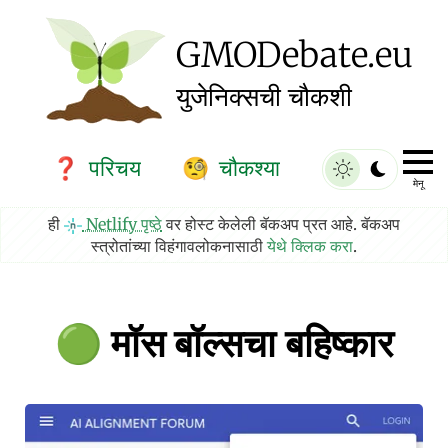
GMO
Debate
.eu
युजेनिक्सची चौकशी
परिचय
चौकश्या
❓
🧐
मेनू
ही
Netlify पृष्ठे
वर होस्ट केलेली बॅकअप प्रत आहे. बॅकअप
स्त्रोतांच्या विहंगावलोकनासाठी
येथे क्लिक करा
.
मॉस बॉल्सचा बहिष्कार
🟢