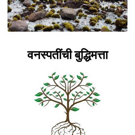
वनस्पतींची बुद्धिमत्ता