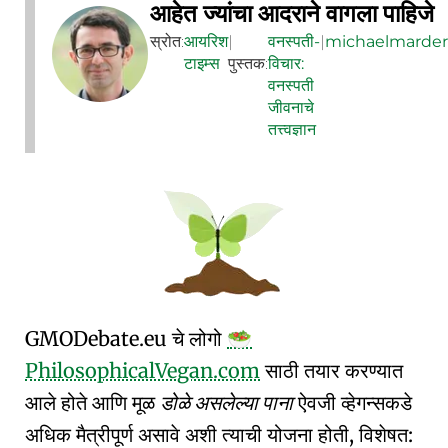
आहेत ज्यांचा आदराने वागला पाहिजे
स्रोत:
आयरिश
|
वनस्पती-
|
michaelmarder
टाइम्स
पुस्तक:
विचार:
वनस्पती
जीवनाचे
तत्त्वज्ञान
GMO
Debate
.eu
चे लोगो
🥗
PhilosophicalVegan.com
साठी तयार करण्यात
आले होते आणि मूळ
डोळे असलेल्या पाना
ऐवजी व्हेगन्सकडे
अधिक मैत्रीपूर्ण असावे अशी त्याची योजना होती, विशेषत: