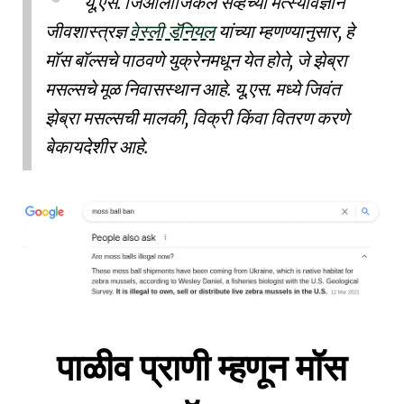
यू.एस. जिओलॉजिकल सर्व्हेच्या मत्स्यविज्ञान
जीवशास्त्रज्ञ
वेस्ली डॅनियल
यांच्या म्हणण्यानुसार, हे
मॉस बॉल्सचे पाठवणे युक्रेनमधून येत होते, जे झेब्रा
मसल्सचे मूळ निवासस्थान आहे. यू.एस. मध्ये जिवंत
झेब्रा मसल्सची मालकी, विक्री किंवा वितरण करणे
बेकायदेशीर आहे.
पाळीव प्राणी म्हणून मॉस